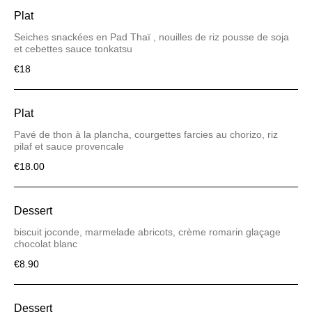
Plat
Seiches snackées en Pad Thaï , nouilles de riz pousse de soja
et cebettes sauce tonkatsu
€18
Plat
Pavé de thon à la plancha, courgettes farcies au chorizo, riz
pilaf et sauce provencale
€18.00
Dessert
biscuit joconde, marmelade abricots, crème romarin glaçage
chocolat blanc
€8.90
Dessert